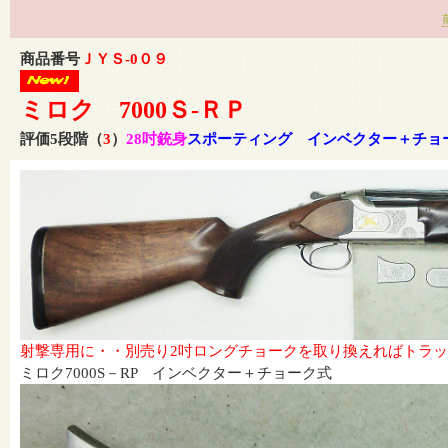
商品番号
ＪＹＳ-0０９
ミロク 7000Ｓ-ＲＰ
評価5段階
（
3
）
28吋銃身
スポーティング インベクター＋チョ
射撃専用に・・別売り2吋ロングチョークを取り換えればトラ
ミロク7000S－RP インベクター＋チョーク式