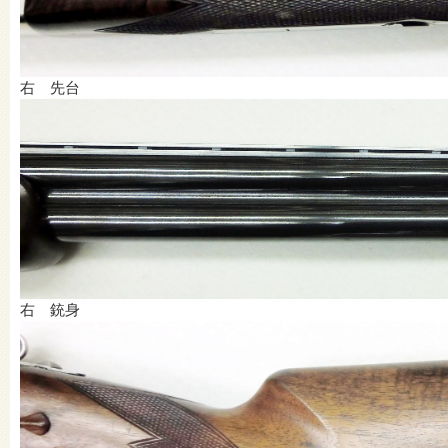
右 先台
右 銃身