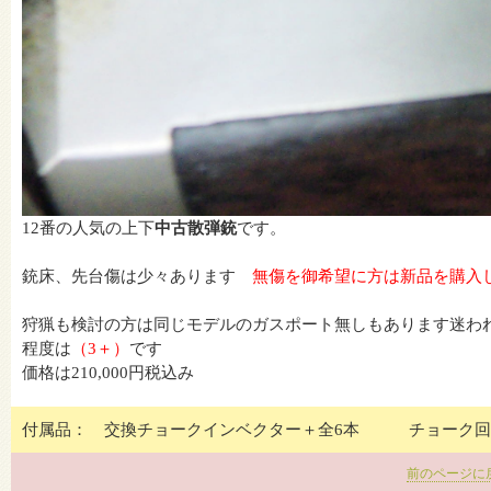
12番の人気の上下
中古散弾銃
です。
銃床、先台傷は少々あります
無傷を御希望に方は新品を購入
狩猟も検討の方は同じモデルのガスポート無しもあります迷わ
程度は
（3＋）
です
価格は210,000円税込み
付属品： 交換チョークインベクター＋全6本 チョーク
前のページに